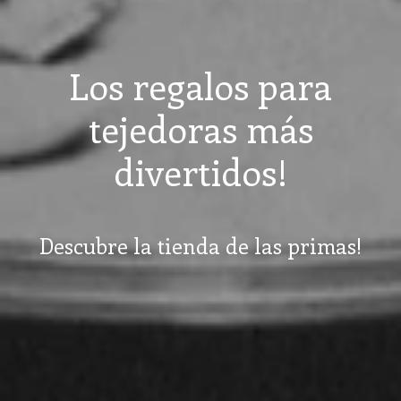
Los regalos para
tejedoras más
divertidos!
Descubre la tienda de las primas!